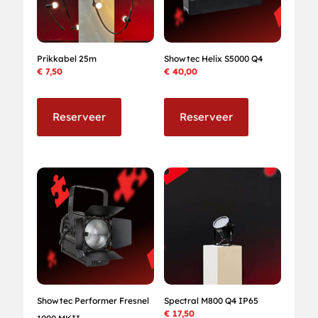
Prikkabel 25m
Showtec Helix S5000 Q4
€
7,50
€
40,00
Reserveer
Reserveer
Showtec Performer Fresnel
Spectral M800 Q4 IP65
€
17,50