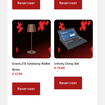
Reserveer
Reserveer
EventLITE Tafellamp RGBW
Infinity Chimp 300
€
75,00
Brons
€
17,50
Reserveer
Reserveer