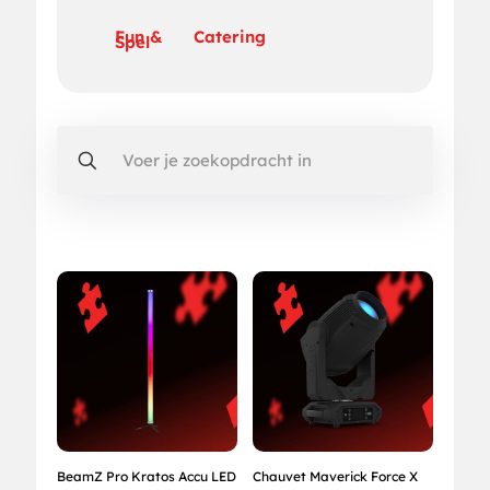
Fun &
Catering
Spel
BeamZ Pro Kratos Accu LED
Chauvet Maverick Force X