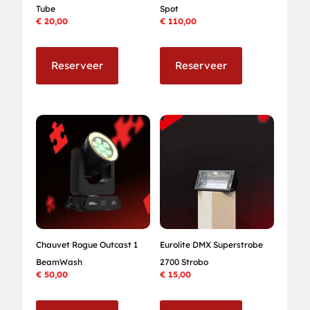
Tube
Spot
€
20,00
€
110,00
Reserveer
Reserveer
Chauvet Rogue Outcast 1
Eurolite DMX Superstrobe
BeamWash
2700 Strobo
€
50,00
€
15,00