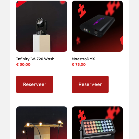
Infinity iW-720 Wash
MaestroDMX
€
30,00
€
75,00
Reserveer
Reserveer