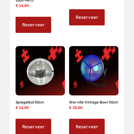
1000 MKII
€
12,50
Reserveer
Reserveer
Spiegelbol 50cm
Starville Vintage Bowl 50cm
€
12,50
€
25,00
Reserveer
Reserveer