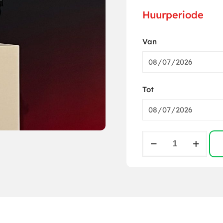
Huurperiode
Van
Tot
Spectral
M800
Q4
IP65
aantal