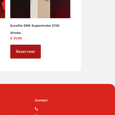
Eurolite DMX Superstrobe 2700
Strobo
€
15,00
Reserveer
Contact
010 442 44 97