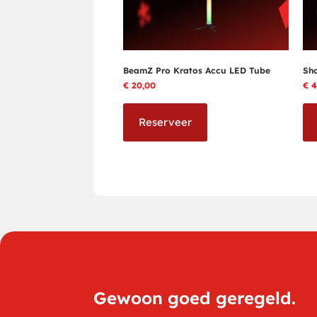
BeamZ Pro Kratos Accu LED Tube
Sh
€
20,00
€
4
Reserveer
Gewoon goed geregeld.