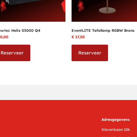
owtec Helix S5000 Q4
EventLITE Tafellamp RGBW Brons
0,00
€
17,50
Reserveer
Reserveer
Adresgegevens
Klaverbaan 106