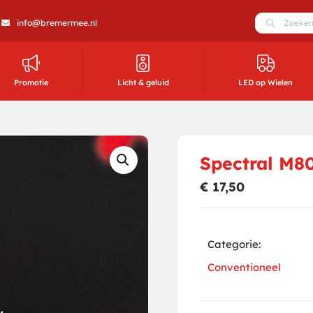
info@bremermee.nl
Promotie
Licht & geluid
LED op Wielen
Spectral M8
€
17,50
Categorie:
Conventioneel