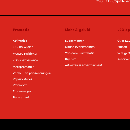
2908 KD, Capelle aa
Promotie
Licht & geluid
LED op
Activaties
Evenementen
Over LED
LED op Wielen
Online evenementen
Prijzen
Verkoop & installatie
Veel ges
Piaggio Koffiekar
Dry hire
Reserve
9D VR experience
Artiesten & entertainment
Merkpromoties
Winkel- en pandopeningen
Pop-up stores
Promobox
Promowagen
Beursstand