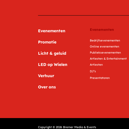
Evenementen
Evenementen
Bedrijfsevenementen
Promotie
Online evenementen
Licht & geluid
Publieksevenementen
Artiesten & Entertainment
LED op Wielen
Artiesten
DJ’s
Verhuur
Presentatoren
Over ons
Copyright ©
2026
Bremer Media & Events