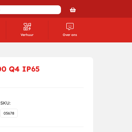
Verhuur
Over ons
00 Q4 IP65
SKU:
05678