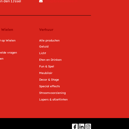
n den IJssel
info@bremermee.nl
 Wielen
Verhuur
 op Wielen
Alle producten
Geluid
telde vragen
Licht
ren
Eten en Drinken
Fun & Spel
Meubilair
Decor & Stage
Special effects
Stroomvoorziening
Lopers & afzetlinten