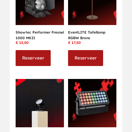
Showtec Performer Fresnel
EventLITE Tafellamp
1000 MKII
RGBW Brons
€
12,50
€
17,50
Reserveer
Reserveer