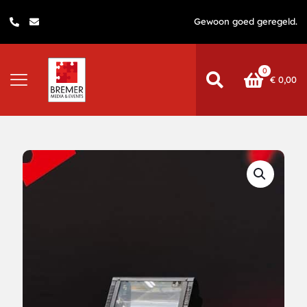
Gewoon goed geregeld.
0
€
0,00