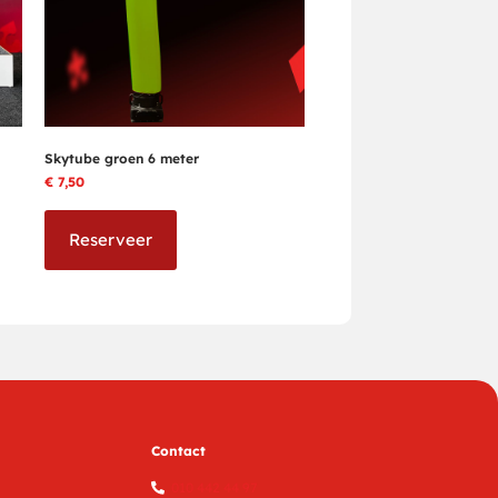
Skytube groen 6 meter
€
7,50
Reserveer
Contact
010 442 44 97