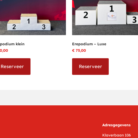
podium klein
Erepodium – Luxe
0,00
€
75,00
Reserveer
Reserveer
Adresgegevens
Klaverbaan 106