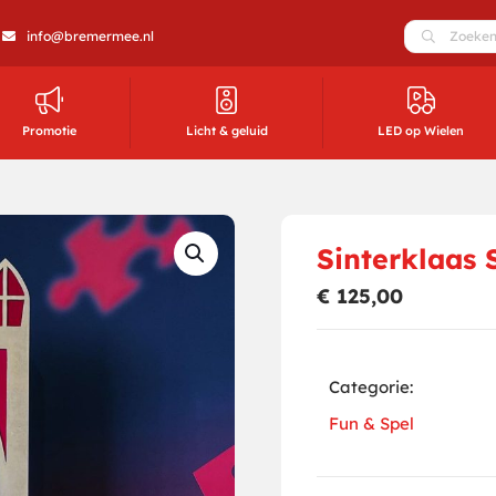
info@bremermee.nl
Promotie
Licht & geluid
LED op Wielen
Sinterklaas 
€
125,00
Categorie:
Fun & Spel