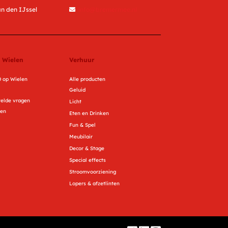
n den IJssel
info@bremermee.nl
 Wielen
Verhuur
 op Wielen
Alle producten
Geluid
telde vragen
Licht
ren
Eten en Drinken
Fun & Spel
Meubilair
Decor & Stage
Special effects
Stroomvoorziening
Lopers & afzetlinten