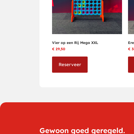
Vier op een Rij Mega XXL
Ere
€
29,50
€
3
Reserveer
Gewoon goed geregeld.