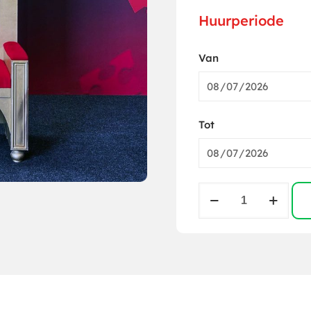
Huurperiode
Van
Tot
Sinterklaas
Stoel
aantal