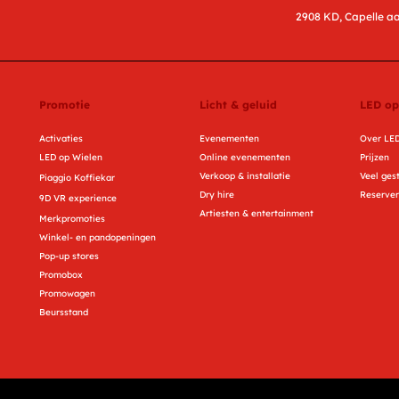
2908 KD, Capelle aa
Promotie
Licht & geluid
LED op
Activaties
Evenementen
Over LED
LED op Wielen
Online evenementen
Prijzen
Verkoop & installatie
Veel ges
Piaggio Koffiekar
Dry hire
Reserve
9D VR experience
Artiesten & entertainment
Merkpromoties
Winkel- en pandopeningen
Pop-up stores
Promobox
Promowagen
Beursstand