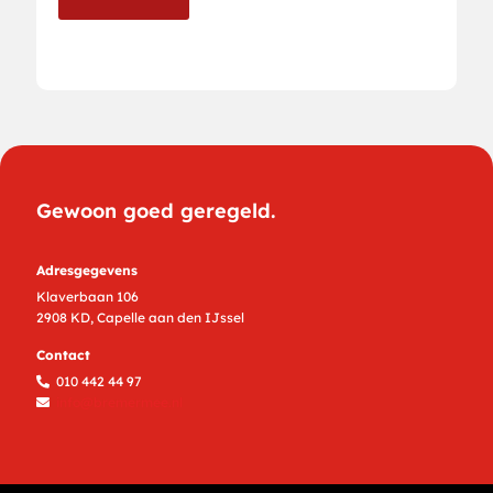
Gewoon goed geregeld.
Adresgegevens
Klaverbaan 106
2908 KD, Capelle aan den IJssel
Contact
010 442 44 97
info@bremermee.nl