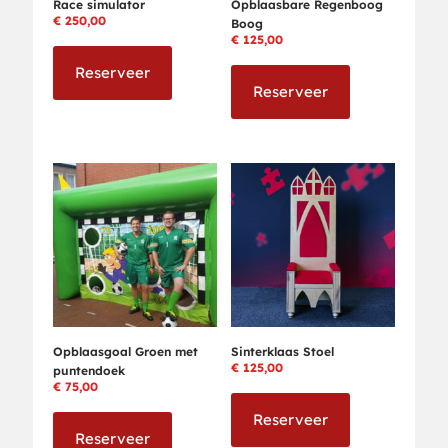
Race simulator
Opblaasbare Regenboog
€
250,00
Boog
€
125,00
Reserveer
Reserveer
Opblaasgoal Groen met
Sinterklaas Stoel
€
125,00
puntendoek
€
75,00
Reserveer
Reserveer