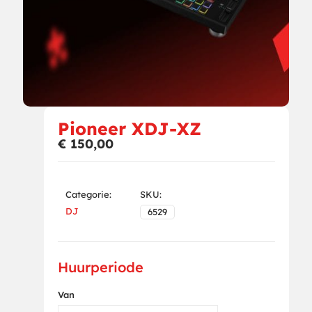
Pioneer XDJ-XZ
€
150,00
Categorie:
SKU:
DJ
6529
Huurperiode
Van