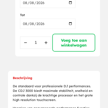
Tot
Pioneer
Voeg toe aan
CDJ-
winkelwagen
3000
aantal
Beschrijving
De standaard voor professionele DJ performances.
De CDJ 3000 biedt maximale stabiliteit, snelheid en
controle dankzij de krachtige processor en het grote
high resolution touchscreen.
Voorzien van geavanceerde performance functies,