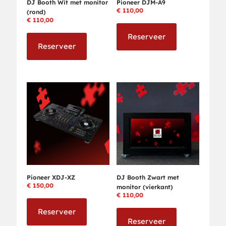
DJ Booth Wit met monitor
Pioneer DJM-A9
€
110,00
(rond)
€
110,00
Reserveer
Reserveer
Pioneer XDJ-XZ
DJ Booth Zwart met
€
150,00
monitor (vierkant)
€
110,00
Reserveer
Reserveer