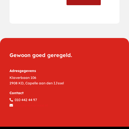
Gewoon goed geregeld.
Adresgegevens
Klaverbaan 106
2908 KD, Capelle aan den IJssel
Contact
010 442 44 97
info@bremermee.nl