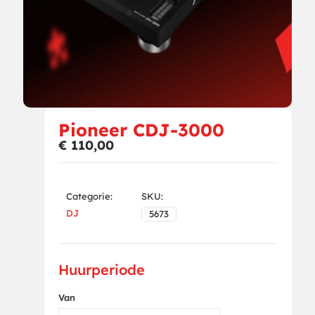
Pioneer CDJ-3000
€
110,00
Categorie:
SKU:
DJ
5673
Huurperiode
Van