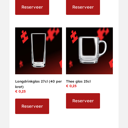
Reserveer
Reserveer
Longdrinkglas 27cl (40 per
Thee glas 25cl
€
0,25
krat)
€
0,25
Reserveer
Reserveer