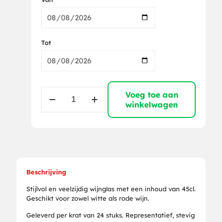
Tot
Wijnglas
Voeg toe aan
45cl
winkelwagen
(24
per
krat)
aantal
Beschrijving
Stijlvol en veelzijdig wijnglas met een inhoud van 45cl.
Geschikt voor zowel witte als rode wijn.
Geleverd per krat van 24 stuks. Representatief, stevig