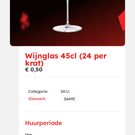
Wijnglas 45cl (24 per
krat)
€
0,50
Categorie:
SKU:
Glaswerk
06493
Huurperiode
Van