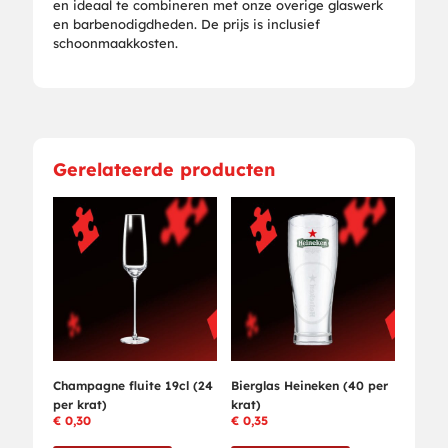
en ideaal te combineren met onze overige glaswerk
en barbenodigdheden. De prijs is inclusief
schoonmaakkosten.
Gerelateerde producten
Champagne fluite 19cl (24
Bierglas Heineken (40 per
per krat)
krat)
€
0,30
€
0,35