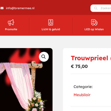
info@bremermee.nl
Promotie
Licht & geluid
LED op Wielen
Trouwprieel 
€
75,00
Categorie:
Meubilair