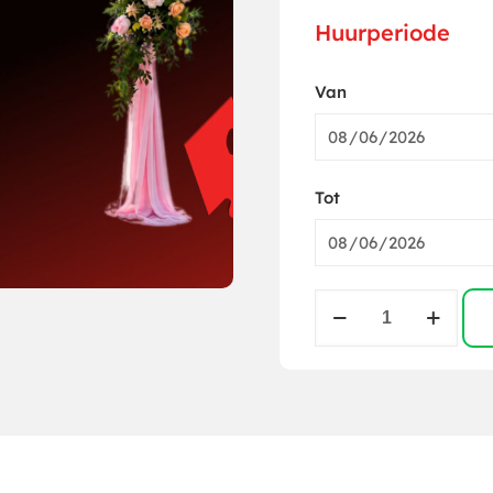
Huurperiode
Van
Tot
Trouwprieel
(Berken)
aantal