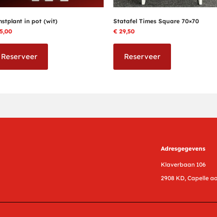
stplant in pot (wit)
Statafel Times Square 70×70
5,00
€
29,50
Reserveer
Reserveer
Adresgegevens
Klaverbaan 106
2908 KD, Capelle aa