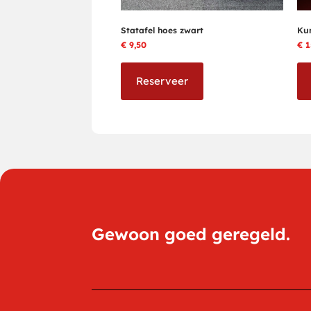
Statafel hoes zwart
Kun
€
9,50
€
1
Reserveer
Gewoon goed geregeld.