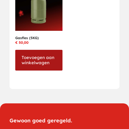
Gasfles (5KG)
€
50,00
Toevoegen aan
winkelwagen
Gewoon goed geregeld.