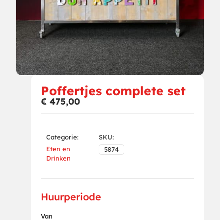
Poffertjes complete set
€
475,00
Categorie:
SKU:
Eten en
5874
Drinken
Huurperiode
Van