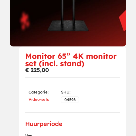
Monitor 65” 4K monitor
set (incl. stand)
€
225,00
Categorie:
SKU:
Video-sets
04596
Huurperiode
Van