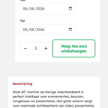
Tot
Monitor
Voeg toe aan
65”
winkelwagen
4K
monitor
set
(incl.
stand)
aantal
Beschrijving
Deze 65” monitor op stevige vloerstandaard is
perfect inzetbaar voor evenementen, beurzen,
congressen en presentaties. Het grote scherm zorgt
voor maximale zichtbaarheid van video, presentaties