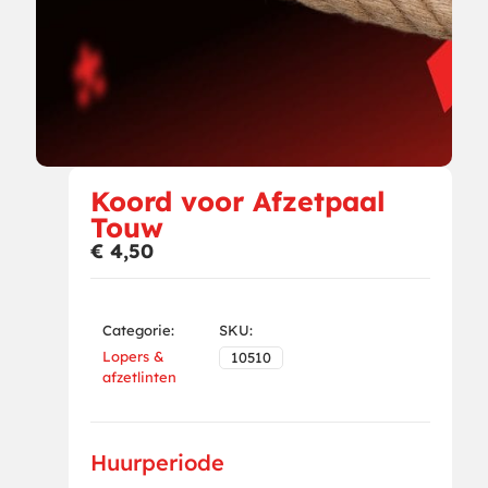
Koord voor Afzetpaal
Touw
€
4,50
Categorie:
SKU:
Lopers &
10510
afzetlinten
Huurperiode