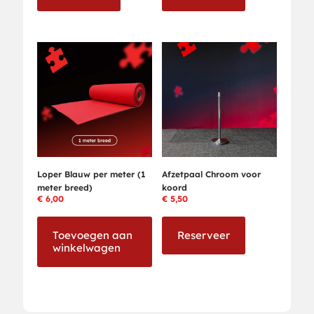
Loper Blauw per meter (1
Afzetpaal Chroom voor
meter breed)
koord
€
6,00
€
5,50
Toevoegen aan
Reserveer
winkelwagen