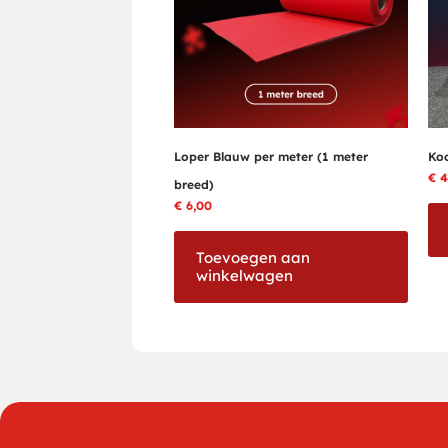
Loper Blauw per meter (1 meter
Koo
€
4
breed)
€
6,00
Toevoegen aan
winkelwagen