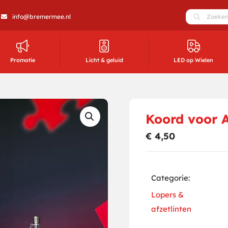
info@bremermee.nl
Promotie
Licht & geluid
LED op Wielen
Koord voor 
€
4,50
Categorie:
Lopers &
afzetlinten