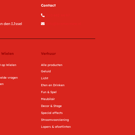
Contact
010 442 44 97
n den IJssel
info@bremermee.nl
 Wielen
Verhuur
 op Wielen
Alle producten
Geluid
telde vragen
Licht
ren
Eten en Drinken
Fun & Spel
Meubilair
Decor & Stage
Special effects
Stroomvoorziening
Lopers & afzetlinten