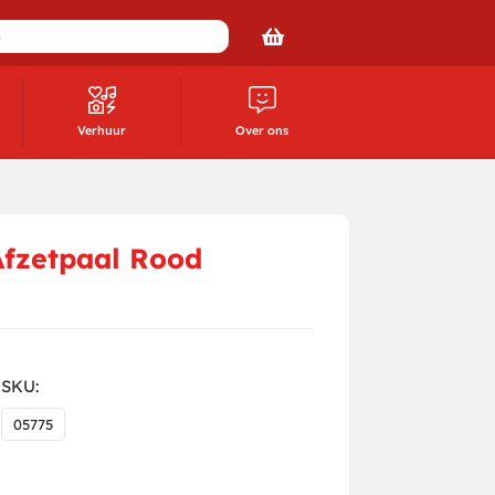
Verhuur
Over ons
Afzetpaal Rood
SKU:
05775