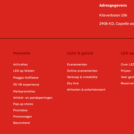
Adresgegevens
Klaverbaan 106
2908 KD, Capelle aa
Promotie
Licht & geluid
LED op
Activaties
Evenementen
Over LED
LED op Wielen
Online evenementen
Prijzen
Verkoop & installatie
Veel ges
Piaggio Koffiekar
Dry hire
Reserve
9D VR experience
Artiesten & entertainment
Merkpromoties
Winkel- en pandopeningen
Pop-up stores
Promobox
Promowagen
Beursstand