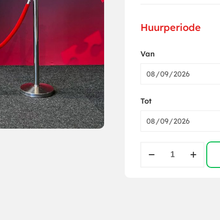
Huurperiode
Van
Tot
Koord
voor
Afzetpaal
Rood
aantal