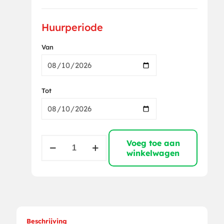
Huurperiode
Van
Tot
Buffetbar
Voeg toe aan
industrial
winkelwagen
met
spanframe
aantal
Beschrijving