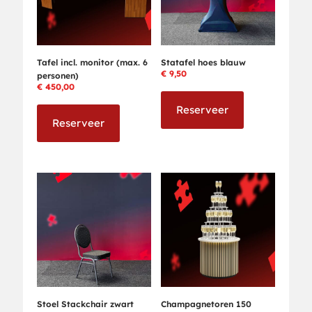
Tafel incl. monitor (max. 6
Statafel hoes blauw
€
9,50
personen)
€
450,00
Reserveer
Reserveer
Stoel Stackchair zwart
Champagnetoren 150