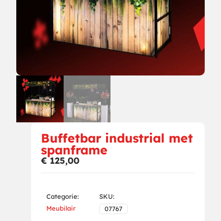
Buffetbar industrial met
spanframe
€
125,00
Categorie:
SKU:
Meubilair
07767