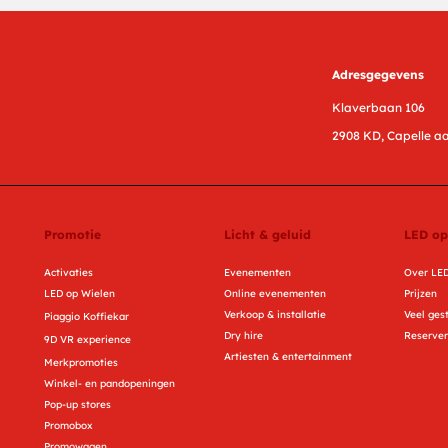
Adresgegevens
Klaverbaan 106
2908 KD, Capelle aa
Promotie
Licht & geluid
LED op
Activaties
Evenementen
Over LED
LED op Wielen
Online evenementen
Prijzen
Verkoop & installatie
Veel ges
Piaggio Koffiekar
Dry hire
Reserve
9D VR experience
Artiesten & entertainment
Merkpromoties
Winkel- en pandopeningen
Pop-up stores
Promobox
Promowagen