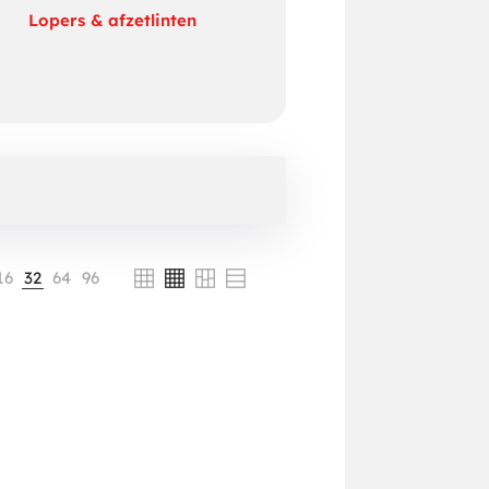
Lopers & afzetlinten
16
32
64
96