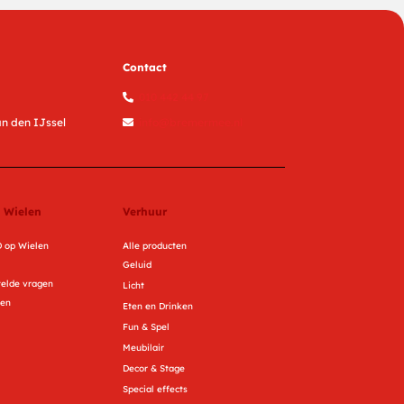
Contact
010 442 44 97
n den IJssel
info@bremermee.nl
 Wielen
Verhuur
 op Wielen
Alle producten
Geluid
telde vragen
Licht
ren
Eten en Drinken
Fun & Spel
Meubilair
Decor & Stage
Special effects