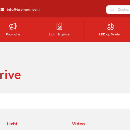
info@bremermee.nl
Promotie
Licht & geluid
LED op Wielen
rive
Licht
Video