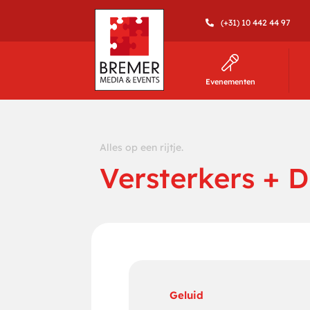
(+31) 10 442 44 97
Evenementen
Alles op een rijtje.
Versterkers + D
Geluid