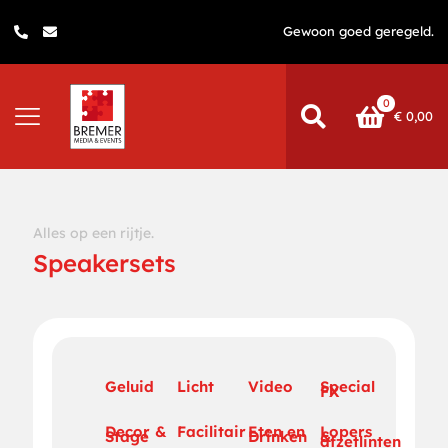
Gewoon goed geregeld.
0
€
0,00
Alles op een rijtje.
Speakersets
Geluid
Licht
Video
Special
FX
Decor &
Facilitair
Eten en
Lopers
Stage
Drinken
&
afzetlinten