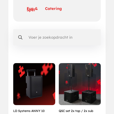
Fun &
Catering
Spel
LD Systems ANNY 10
QSC set 2x top / 2x sub