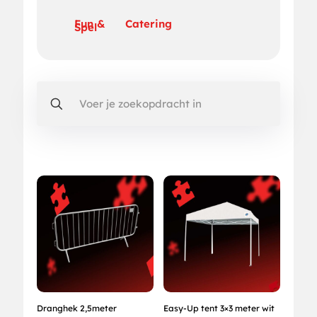
Fun &
Catering
Spel
Dranghek 2,5meter
Easy-Up tent 3×3 meter wit