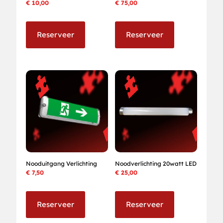
€
10,00
€
75,00
Reserveer
Reserveer
Nooduitgang Verlichting
Noodverlichting 20watt LED
€
7,50
€
25,00
Reserveer
Reserveer